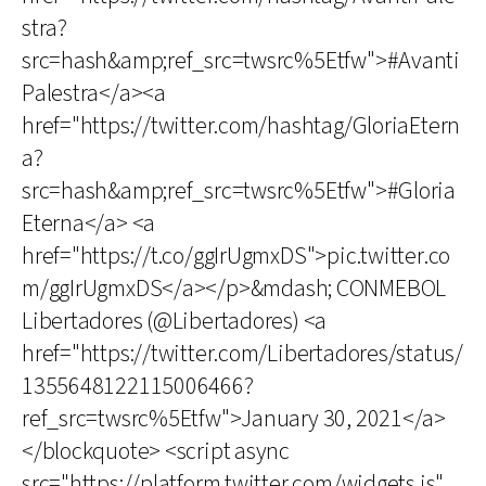
stra?
src=hash&amp;ref_src=twsrc%5Etfw">#Avanti
Palestra</a><a
href="https://twitter.com/hashtag/GloriaEtern
a?
src=hash&amp;ref_src=twsrc%5Etfw">#Gloria
Eterna</a> <a
href="https://t.co/ggIrUgmxDS">pic.twitter.co
m/ggIrUgmxDS</a></p>&mdash; CONMEBOL
Libertadores (@Libertadores) <a
href="https://twitter.com/Libertadores/status/
1355648122115006466?
ref_src=twsrc%5Etfw">January 30, 2021</a>
</blockquote> <script async
src="https://platform.twitter.com/widgets.js"