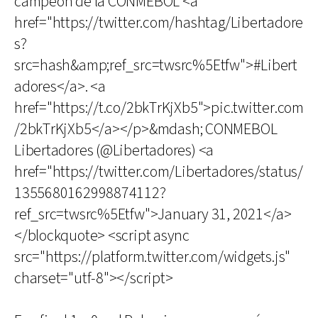
campeón de la CONMEBOL <a
href="https://twitter.com/hashtag/Libertadore
s?
src=hash&amp;ref_src=twsrc%5Etfw">#Libert
adores</a>. <a
href="https://t.co/2bkTrKjXb5">pic.twitter.com
/2bkTrKjXb5</a></p>&mdash; CONMEBOL
Libertadores (@Libertadores) <a
href="https://twitter.com/Libertadores/status/
1355680162998874112?
ref_src=twsrc%5Etfw">January 31, 2021</a>
</blockquote> <script async
src="https://platform.twitter.com/widgets.js"
charset="utf-8"></script>