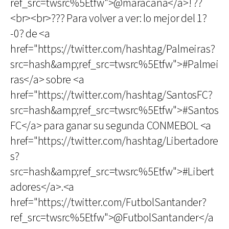
ref_src=twsrc%5Etfw">@maracana</a>! ??
<br><br>??? Para volver a ver: lo mejor del 1?
-0? de <a
href="https://twitter.com/hashtag/Palmeiras?
src=hash&amp;ref_src=twsrc%5Etfw">#Palmei
ras</a> sobre <a
href="https://twitter.com/hashtag/SantosFC?
src=hash&amp;ref_src=twsrc%5Etfw">#Santos
FC</a> para ganar su segunda CONMEBOL <a
href="https://twitter.com/hashtag/Libertadore
s?
src=hash&amp;ref_src=twsrc%5Etfw">#Libert
adores</a>.<a
href="https://twitter.com/FutbolSantander?
ref_src=twsrc%5Etfw">@FutbolSantander</a