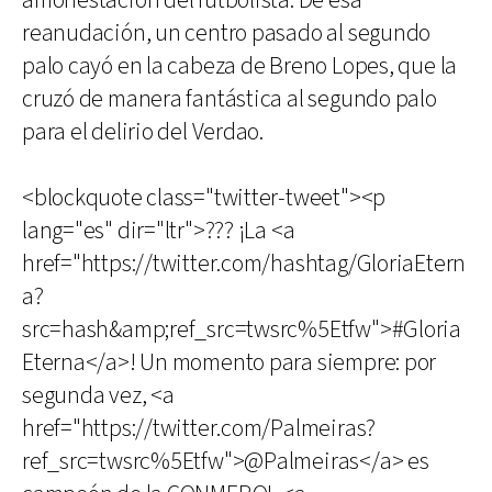
amonestación del futbolista. De esa
reanudación, un centro pasado al segundo
palo cayó en la cabeza de Breno Lopes, que la
cruzó de manera fantástica al segundo palo
para el delirio del Verdao.
<blockquote class="twitter-tweet"><p
lang="es" dir="ltr">??? ¡La <a
href="https://twitter.com/hashtag/GloriaEtern
a?
src=hash&amp;ref_src=twsrc%5Etfw">#Gloria
Eterna</a>! Un momento para siempre: por
segunda vez, <a
href="https://twitter.com/Palmeiras?
ref_src=twsrc%5Etfw">@Palmeiras</a> es