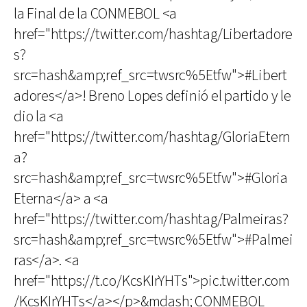
la Final de la CONMEBOL <a
href="https://twitter.com/hashtag/Libertadore
s?
src=hash&amp;ref_src=twsrc%5Etfw">#Libert
adores</a>! Breno Lopes definió el partido y le
dio la <a
href="https://twitter.com/hashtag/GloriaEtern
a?
src=hash&amp;ref_src=twsrc%5Etfw">#Gloria
Eterna</a> a <a
href="https://twitter.com/hashtag/Palmeiras?
src=hash&amp;ref_src=twsrc%5Etfw">#Palmei
ras</a>. <a
href="https://t.co/KcsKIrYHTs">pic.twitter.com
/KcsKIrYHTs</a></p>&mdash; CONMEBOL