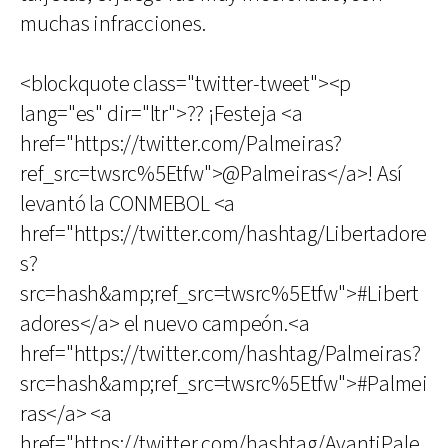
muchas infracciones.
<blockquote class="twitter-tweet"><p
lang="es" dir="ltr">?? ¡Festeja <a
href="https://twitter.com/Palmeiras?
ref_src=twsrc%5Etfw">@Palmeiras</a>! Así
levantó la CONMEBOL <a
href="https://twitter.com/hashtag/Libertadore
s?
src=hash&amp;ref_src=twsrc%5Etfw">#Libert
adores</a> el nuevo campeón.<a
href="https://twitter.com/hashtag/Palmeiras?
src=hash&amp;ref_src=twsrc%5Etfw">#Palmei
ras</a> <a
href="https://twitter.com/hashtag/AvantiPale