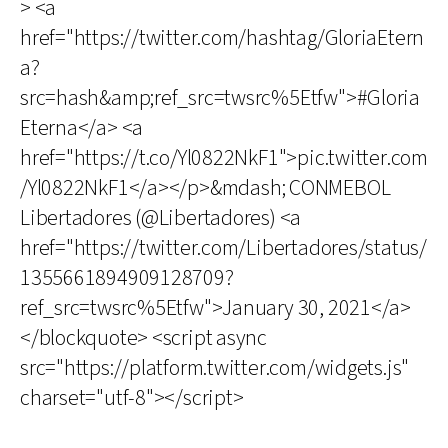
> <a
href="https://twitter.com/hashtag/GloriaEtern
a?
src=hash&amp;ref_src=twsrc%5Etfw">#Gloria
Eterna</a> <a
href="https://t.co/Yl0822NkF1">pic.twitter.com
/Yl0822NkF1</a></p>&mdash; CONMEBOL
Libertadores (@Libertadores) <a
href="https://twitter.com/Libertadores/status/
1355661894909128709?
ref_src=twsrc%5Etfw">January 30, 2021</a>
</blockquote> <script async
src="https://platform.twitter.com/widgets.js"
charset="utf-8"></script>