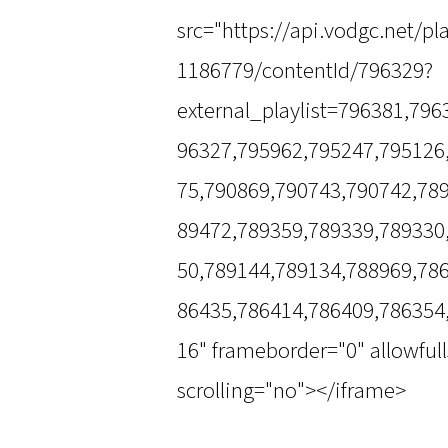
src="https://api.vodgc.net/
1186779/contentId/796329?
external_playlist=796381,79
96327,795962,795247,795126
75,790869,790743,790742,78
89472,789359,789339,789330
50,789144,789134,788969,78
86435,786414,786409,786354
16" frameborder="0" allowful
scrolling="no"></iframe>