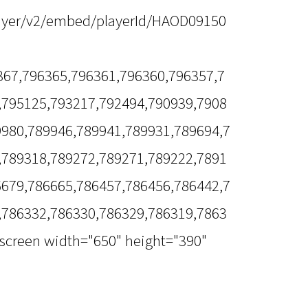
player/v2/embed/playerId/HAOD09150
6367,796365,796361,796360,796357,7
,795125,793217,792494,790939,7908
9980,789946,789941,789931,789694,7
,789318,789272,789271,789222,7891
6679,786665,786457,786456,786442,7
,786332,786330,786329,786319,7863
lscreen width="650" height="390"