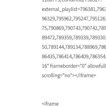
external_playlist=796381,79
96329,795962,795247,795126
75,790869,790743,790742,78
89472,789359,789339,789330
50,789144,789134,788969,78
86435,786414,786409,786354
16" frameborder="0" allowful
scrolling="no"></iframe>
<iframe