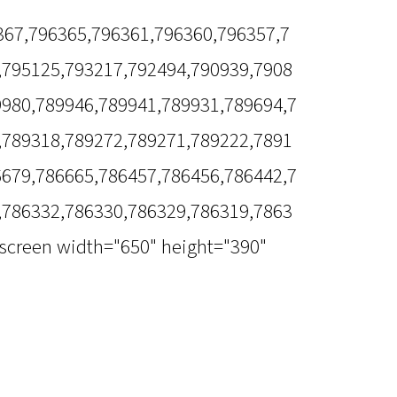
6367,796365,796361,796360,796357,7
,795125,793217,792494,790939,7908
9980,789946,789941,789931,789694,7
,789318,789272,789271,789222,7891
6679,786665,786457,786456,786442,7
,786332,786330,786329,786319,7863
lscreen width="650" height="390"