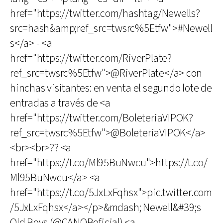
href="https://twitter.com/hashtag/Newells?
src=hash&amp;ref_src=twsrc%5Etfw">#Newell
s</a> - <a
href="https://twitter.com/RiverPlate?
ref_src=twsrc%5Etfw">@RiverPlate</a> con
hinchas visitantes: en venta el segundo lote de
entradas a través de <a
href="https://twitter.com/BoleteriaVIPOK?
ref_src=twsrc%5Etfw">@BoleteriaVIPOK</a>
<br><br>?? <a
href="https://t.co/Ml95BuNwcu">https://t.co/
Ml95BuNwcu</a> <a
href="https://t.co/5JxLxFqhsx">pic.twitter.com
/5JxLxFqhsx</a></p>&mdash; Newell&#39;s
Old Boys (@CANOBoficial) <a