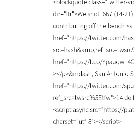
<blockquote class="twitter-v
dir="ltr">We shot .667 (14-21)
contributing off the bench <a
href="https://twitter.com/h
src=hash&amp;ref_src=twsr
href="https://t.co/YpauqwL4
></p>&mdash; San Antonio S
href="https://twitter.com/s
ref_src=twsrc%5Etfw">14 de 
<script async src="https://pl
charset="utf-8"></script>