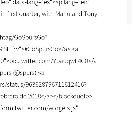
ideo" data-lang="es"><p lang="en"
 in first quarter, with Manu and Tony
ashtag/GoSpursGo?
c%5Etfw">#GoSpursGo</a> <a
C0">pic.twitter.com/YpauqwL4C0</a
purs (@spurs) <a
purs/status/963628796711612416?
febrero de 2018</a></blockquote>
atform.twitter.com/widgets.js"