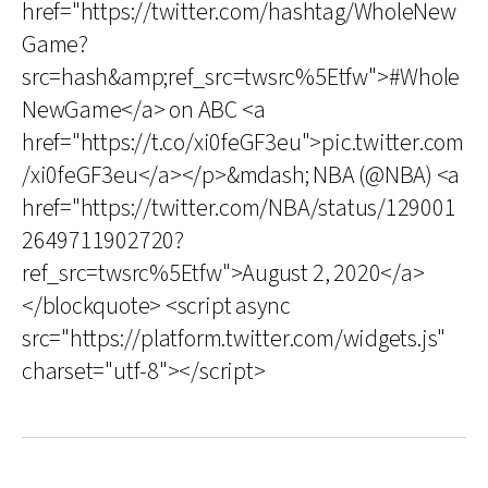
href="https://twitter.com/hashtag/WholeNew
Game?
src=hash&amp;ref_src=twsrc%5Etfw">#Whole
NewGame</a> on ABC <a
href="https://t.co/xi0feGF3eu">pic.twitter.com
/xi0feGF3eu</a></p>&mdash; NBA (@NBA) <a
href="https://twitter.com/NBA/status/129001
2649711902720?
ref_src=twsrc%5Etfw">August 2, 2020</a>
</blockquote> <script async
src="https://platform.twitter.com/widgets.js"
charset="utf-8"></script>