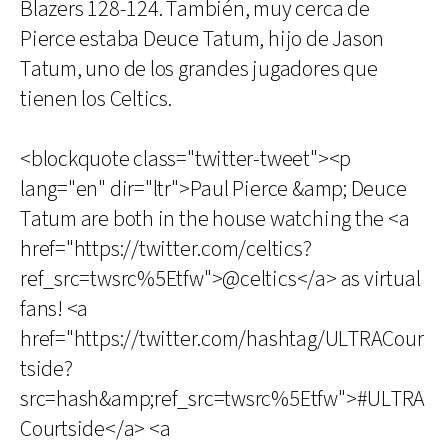
Blazers 128-124. También, muy cerca de
Pierce estaba Deuce Tatum, hijo de Jason
Tatum, uno de los grandes jugadores que
tienen los Celtics.
<blockquote class="twitter-tweet"><p
lang="en" dir="ltr">Paul Pierce &amp; Deuce
Tatum are both in the house watching the <a
href="https://twitter.com/celtics?
ref_src=twsrc%5Etfw">@celtics</a> as virtual
fans! <a
href="https://twitter.com/hashtag/ULTRACour
tside?
src=hash&amp;ref_src=twsrc%5Etfw">#ULTRA
Courtside</a> <a