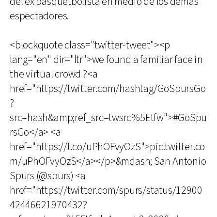
del ex basquetbolista en medio de los demás
espectadores.
<blockquote class="twitter-tweet"><p
lang="en" dir="ltr">we found a familiar face in
the virtual crowd ?<a
href="https://twitter.com/hashtag/GoSpursGo
?
src=hash&amp;ref_src=twsrc%5Etfw">#GoSpu
rsGo</a> <a
href="https://t.co/uPhOFvyOzS">pic.twitter.co
m/uPhOFvyOzS</a></p>&mdash; San Antonio
Spurs (@spurs) <a
href="https://twitter.com/spurs/status/12900
42446621970432?