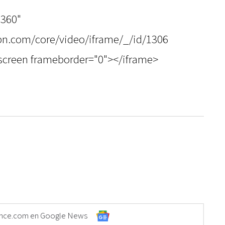
"360"
spn.com/core/video/iframe/_/id/1306
lscreen frameborder="0"></iframe>
Elonce.com en Google News