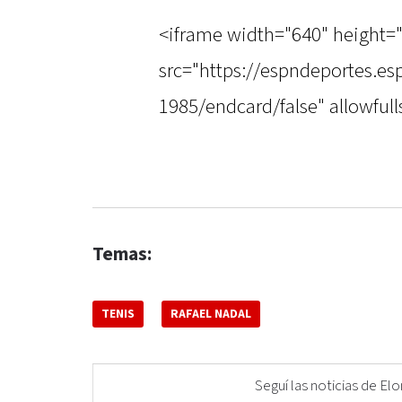
<iframe width="640" height=
src="https://espndeportes.e
1985/endcard/false" allowful
Temas:
TENIS
RAFAEL NADAL
Seguí las noticias de 