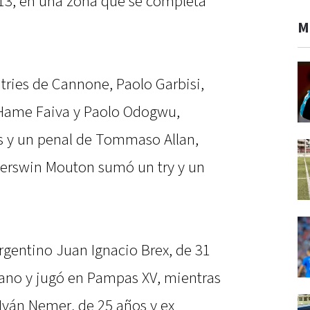
13, en una zona que se completa
M
 tries de Cannone, Paolo Garbisi,
Hame Faiva y Paolo Odogwu,
s y un penal de Tommaso Allan,
erswin Mouton sumó un try y un
 argentino Juan Ignacio Brex, de 31
rano y jugó en Pampas XV, mientras
Iván Nemer, de 25 años y ex