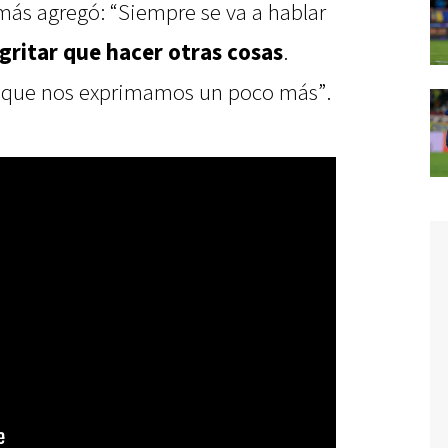
más agregó: “Siempre se va a hablar
 gritar que hacer otras cosas
.
ra que nos exprimamos un poco más”.