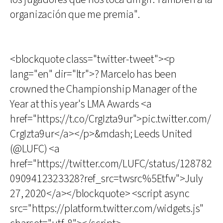
organización que me premia".
<blockquote class="twitter-tweet"><p
lang="en" dir="ltr">? Marcelo has been
crowned the Championship Manager of the
Year at this year's LMA Awards <a
href="https://t.co/CrgIzta9ur">pic.twitter.com/
CrgIzta9ur</a></p>&mdash; Leeds United
(@LUFC) <a
href="https://twitter.com/LUFC/status/128782
0909412323328?ref_src=twsrc%5Etfw">July
27, 2020</a></blockquote> <script async
src="https://platform.twitter.com/widgets.js"