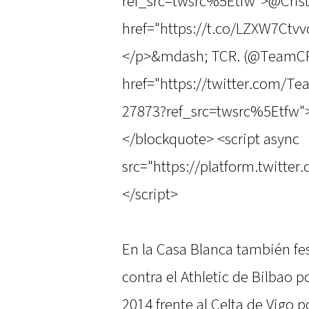
ref_src=twsrc%5Etfw">@Crist
href="https://t.co/LZXW7Ctv
</p>&mdash; TCR. (@TeamCR
href="https://twitter.com/
27873?ref_src=twsrc%5Etfw"
</blockquote> <script async
src="https://platform.twitter
</script>
En la Casa Blanca también fes
contra el Athletic de Bilbao po
2014 frente al Celta de Vigo po