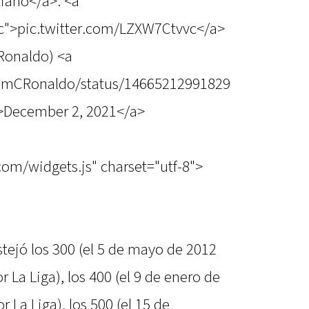
iano</a>. <a
vc">pic.twitter.com/LZXW7Ctvvc</a>
onaldo) <a
TeamCRonaldo/status/14665212991829
>December 2, 2021</a>
.com/widgets.js" charset="utf-8">
tejó los 300 (el 5 de mayo de 2012
r La Liga), los 400 (el 9 de enero de
r La Liga), los 500 (el 15 de