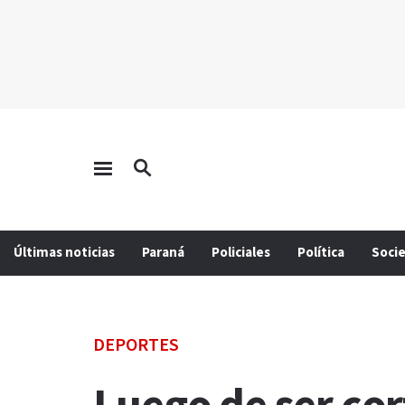
Últimas noticias
Paraná
Policiales
Política
Soci
DEPORTES