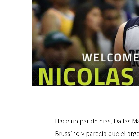
Hace un par de días, Dallas Ma
Brussino y parecía que el arg