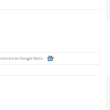
Elonce.com en Google News