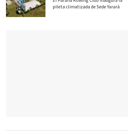
El Paraná Rowing Club inaugura la
pileta climatizada de Sede Yarará