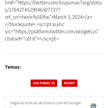
href="https://twitter.com/lospumas7arg/statu
s/1764274529046507727?
ref_src=twsrc%5Etfw">March 3, 2024</a>
</blockquote> <script async
src="https://platform.twitter.com/widgets.js"
charset="utf-8"></script>
Temas:
LOS PUMAS 7S
RUGBY
Seguí las noticias de Elonce.com en Google