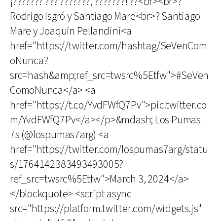
¡??????? ??? ???????, ???????! ??<br><br>?
Rodrigo Isgró y Santiago Mare<br>? Santiago
Mare y Joaquín Pellandini<a
href="https://twitter.com/hashtag/SeVenCom
oNunca?
src=hash&amp;ref_src=twsrc%5Etfw">#SeVen
ComoNunca</a> <a
href="https://t.co/YvdFWfQ7Pv">pic.twitter.co
m/YvdFWfQ7Pv</a></p>&mdash; Los Pumas
7s (@lospumas7arg) <a
href="https://twitter.com/lospumas7arg/statu
s/1764142383493493005?
ref_src=twsrc%5Etfw">March 3, 2024</a>
</blockquote> <script async
src="https://platform.twitter.com/widgets.js"