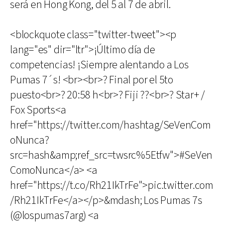
será en Hong Kong, del 5 al 7 de abril.
<blockquote class="twitter-tweet"><p
lang="es" dir="ltr">¡Último día de
competencias! ¡Siempre alentando a Los
Pumas 7´s! <br><br>? Final por el 5to
puesto<br>? 20:58 h<br>? Fiji ??<br>? Star+ /
Fox Sports<a
href="https://twitter.com/hashtag/SeVenCom
oNunca?
src=hash&amp;ref_src=twsrc%5Etfw">#SeVen
ComoNunca</a> <a
href="https://t.co/Rh21IkTrFe">pic.twitter.com
/Rh21IkTrFe</a></p>&mdash; Los Pumas 7s
(@lospumas7arg) <a