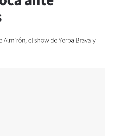
Boca ante
s
ge Almirón, el show de Yerba Brava y