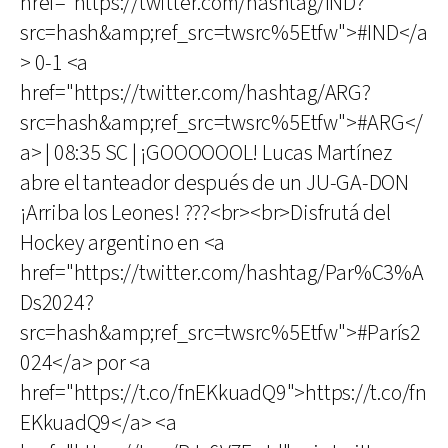
href="https://twitter.com/hashtag/IND?
src=hash&amp;ref_src=twsrc%5Etfw">#IND</a
> 0-1 <a
href="https://twitter.com/hashtag/ARG?
src=hash&amp;ref_src=twsrc%5Etfw">#ARG</
a> | 08:35 SC | ¡GOOOOOOL! Lucas Martínez
abre el tanteador después de un JU-GA-DON
¡Arriba los Leones! ???<br><br>Disfrutá del
Hockey argentino en <a
href="https://twitter.com/hashtag/Par%C3%A
Ds2024?
src=hash&amp;ref_src=twsrc%5Etfw">#París2
024</a> por <a
href="https://t.co/fnEKkuadQ9">https://t.co/fn
EKkuadQ9</a> <a