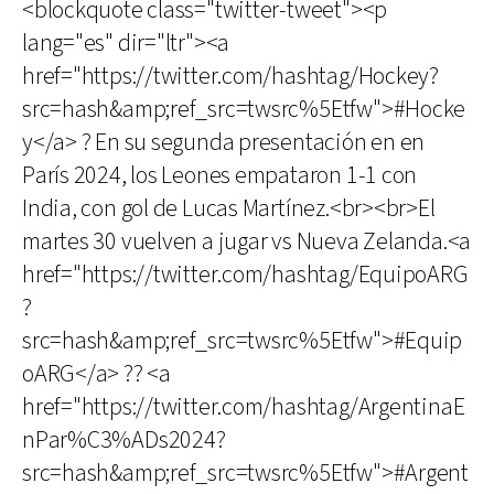
<blockquote class="twitter-tweet"><p
lang="es" dir="ltr"><a
href="https://twitter.com/hashtag/Hockey?
src=hash&amp;ref_src=twsrc%5Etfw">#Hocke
y</a> ? En su segunda presentación en en
París 2024, los Leones empataron 1-1 con
India, con gol de Lucas Martínez.<br><br>El
martes 30 vuelven a jugar vs Nueva Zelanda.<a
href="https://twitter.com/hashtag/EquipoARG
?
src=hash&amp;ref_src=twsrc%5Etfw">#Equip
oARG</a> ?? <a
href="https://twitter.com/hashtag/ArgentinaE
nPar%C3%ADs2024?
src=hash&amp;ref_src=twsrc%5Etfw">#Argent