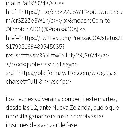
inaEnParís2024</a> <a
href="https://t.co/cr3Z2ZeSW1">pic.twitter.co
m/cr3Z2ZeSW1</a></p>&mdash; Comité
Olímpico ARG (@PrensaCOA) <a
href="https://twitter.com/PrensaCOA/status/1
817902169489645635?
ref_src=twsrc%5Etfw">July 29, 2024</a>
</blockquote> <script async
src="https://platform.twitter.com/widgets.js"
charset="utf-8"></script>
Los Leones volverán a competir este martes,
desde las 12, ante Nueva Zelanda, duelo que
necesita ganar para mantener vivas las
ilusiones de avanzar de fase.