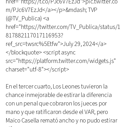
href="https://t.co/PJc6V7EzJd">pic.twitter.co
m/PJc6V7EzJd</a></p>&mdash; TVP
(@TV_Publica) <a
href="https://twitter.com/TV_Publica/status/1
817882117017116953?
ref_src=twsrc%5Etfw">July 29, 2024</a>
</blockquote> <script async
src="https://platform.twitter.com/widgets.js"
charset="utf-8"></script>
En el tercer cuarto, Los Leones tuvieron la
chance inmejorable de estirar la diferencia
con un penal que cobraron los jueces por
mano y que ratificaron desde el VAR, pero
Maico Casella remató ancho y no pudo estirar