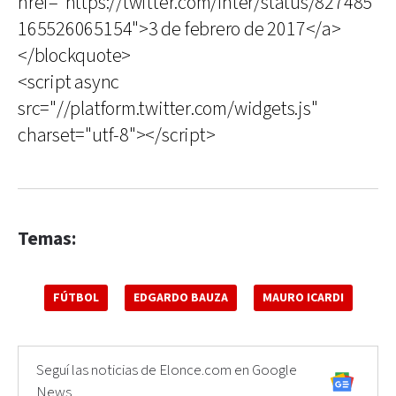
href="https://twitter.com/Inter/status/827485
165526065154">3 de febrero de 2017</a>
</blockquote>
<script async
src="//platform.twitter.com/widgets.js"
charset="utf-8"></script>
Temas:
FÚTBOL
EDGARDO BAUZA
MAURO ICARDI
Seguí las noticias de Elonce.com en Google
News