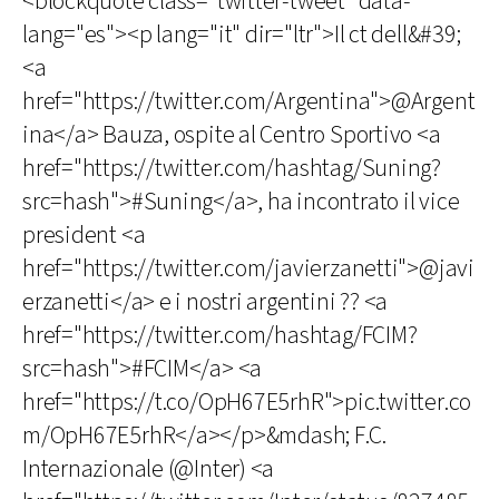
<blockquote class="twitter-tweet" data-
lang="es"><p lang="it" dir="ltr">Il ct dell&#39;
<a
href="https://twitter.com/Argentina">@Argent
ina</a> Bauza, ospite al Centro Sportivo <a
href="https://twitter.com/hashtag/Suning?
src=hash">#Suning</a>, ha incontrato il vice
president <a
href="https://twitter.com/javierzanetti">@javi
erzanetti</a> e i nostri argentini ?? <a
href="https://twitter.com/hashtag/FCIM?
src=hash">#FCIM</a> <a
href="https://t.co/OpH67E5rhR">pic.twitter.co
m/OpH67E5rhR</a></p>&mdash; F.C.
Internazionale (@Inter) <a