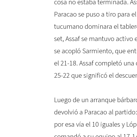
cosa no estaba terminada. A
Paracao se puso a tiro para e
tucumano dominara el tablero
set, Assaf se mantuvo activo 
se acopló Sarmiento, que entr
el 21-18. Assaf completó una 
25-22 que significó el descue
Luego de un arranque bárbaro
devolvió a Paracao al partid
por esa vía el 10 iguales y L
comandó a su equipo al 17-14