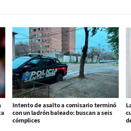
a
Intento de asalto a comisario terminó
L
ca
con un ladrón baleado: buscan a seis
c
cómplices
d