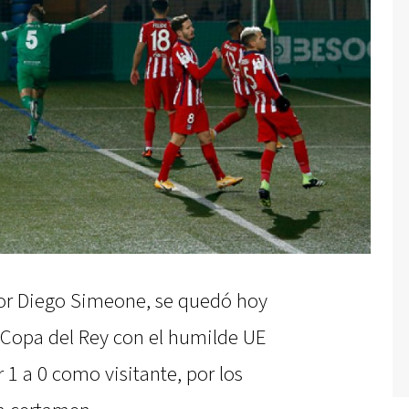
 por Diego Simeone, se quedó hoy
 Copa del Rey con el humilde UE
 1 a 0 como visitante, por los