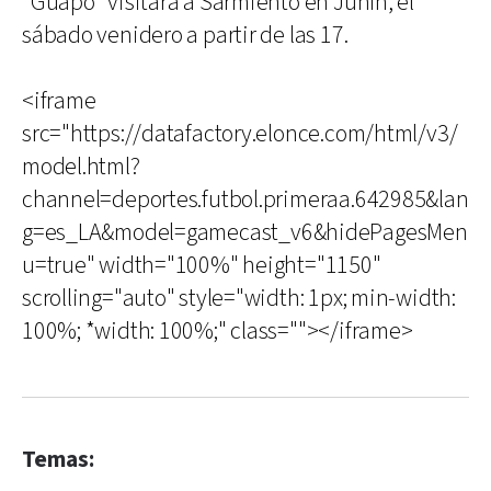
"Guapo" visitará a Sarmiento en Junín, el
sábado venidero a partir de las 17.
<iframe
src="https://datafactory.elonce.com/html/v3/
model.html?
channel=deportes.futbol.primeraa.642985&lan
g=es_LA&model=gamecast_v6&hidePagesMen
u=true" width="100%" height="1150"
scrolling="auto" style="width: 1px; min-width:
100%; *width: 100%;" class=""></iframe>
Temas: