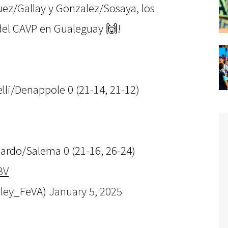
uez/Gallay y Gonzalez/Sosaya, los
del CAVP en Gualeguay 🙌!
elli/Denappole 0 (21-14, 21-12)
ardo/Salema 0 (21-16, 26-24)
BV
oley_FeVA)
January 5, 2025