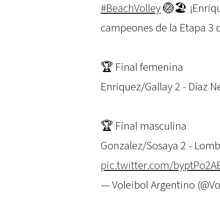
#BeachVolley
🏐🏖️ ¡Enriq
campeones de la Etapa 3 
🏆 Final femenina
Enriquez/Gallay 2 - Díaz N
🏆 Final masculina
Gonzalez/Sosaya 2 - Lomb
pic.twitter.com/byptPo2A
— Voleibol Argentino (@V