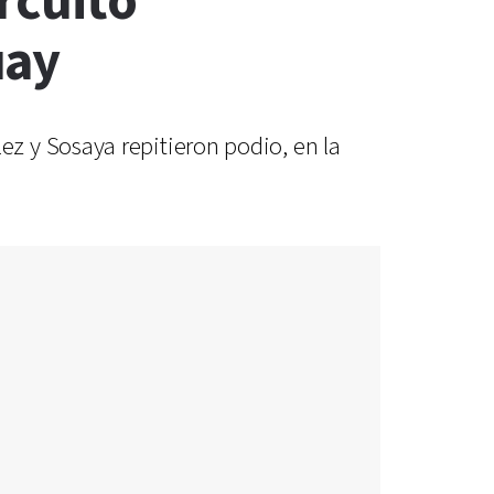
rcuito
uay
z y Sosaya repitieron podio, en la