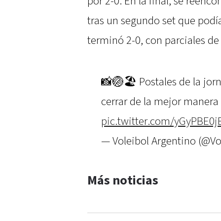
por 2-0. En la final, se reen
tras un segundo set que podía
terminó 2-0, con parciales de
📸🏐🏖 Postales de la jor
cerrar de la mejor manera 
pic.twitter.com/yGyPBE0j
— Voleibol Argentino (@V
Más noticias