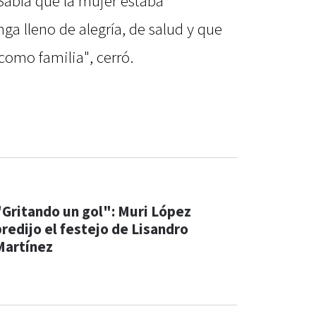
Sabía que la mujer estaba
ga lleno de alegría, de salud y que
omo familia", cerró.
"Gritando un gol": Muri López
predijo el festejo de Lisandro
Martínez