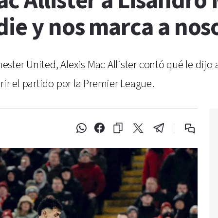
c Allister a Lisandro 
die y nos marca a nos
chester United, Alexis Mac Allister contó qué le dij
ir el partido por la Premier League.