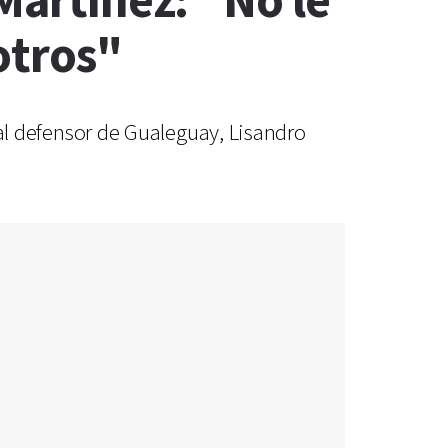
Martínez: "No le
otros"
o al defensor de Gualeguay, Lisandro