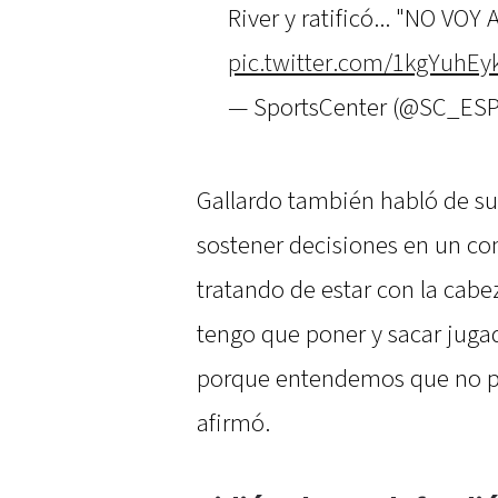
River y ratificó... "NO VO
pic.twitter.com/1kgYuhEy
— SportsCenter (@SC_ES
Gallardo también habló de su p
sostener decisiones en un co
tratando de estar con la cabe
tengo que poner y sacar jugad
porque entendemos que no p
afirmó.