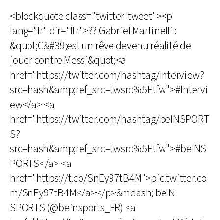
<blockquote class="twitter-tweet"><p
lang="fr" dir="ltr">?? Gabriel Martinelli :
&quot;C&#39;est un rêve devenu réalité de
jouer contre Messi&quot;<a
href="https://twitter.com/hashtag/Interview?
src=hash&amp;ref_src=twsrc%5Etfw">#Intervi
ew</a> <a
href="https://twitter.com/hashtag/beINSPORT
S?
src=hash&amp;ref_src=twsrc%5Etfw">#beINS
PORTS</a> <a
href="https://t.co/SnEy97tB4M">pic.twitter.co
m/SnEy97tB4M</a></p>&mdash; beIN
SPORTS (@beinsports_FR) <a