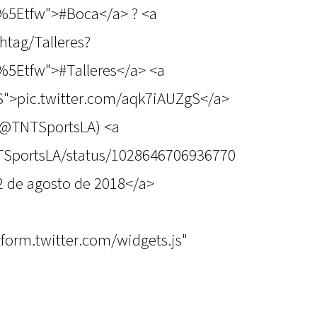
%5Etfw">#Boca</a> ? <a
htag/Talleres?
%5Etfw">#Talleres</a> <a
gS">pic.twitter.com/aqk7iAUZgS</a>
(@TNTSportsLA) <a
NTSportsLA/status/1028646706936770
 de agosto de 2018</a>
atform.twitter.com/widgets.js"