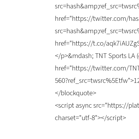
src=hash&amp;ref_src=twsrc
href="https://twitter.com/has
src=hash&amp;ref_src=twsrc
href="https://t.co/aqk7iAUZ
</p>&mdash; TNT Sports LA 
href="https://twitter.com/T
560?ref_src=twsrc%5Etfw">12
</blockquote>
<script async src="https://pl
charset="utf-8"></script>