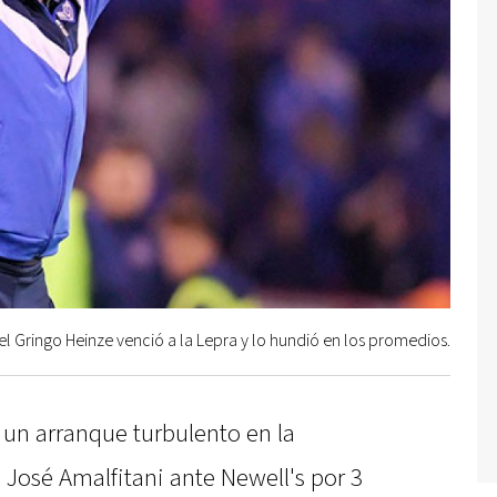
del Gringo Heinze venció a la Lepra y lo hundió en los promedios.
 un arranque turbulento en la
l José Amalfitani ante Newell's por 3