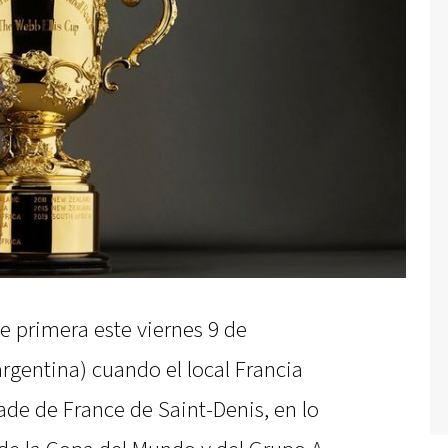
e primera este viernes 9 de
argentina) cuando el local Francia
Stade de France de Saint-Denis, en lo