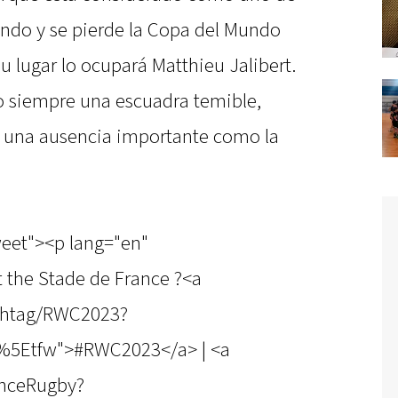
ndo y se pierde la Copa del Mundo
u lugar lo ocupará Matthieu Jalibert.
o siempre una escuadra temible,
 una ausencia importante como la
weet"><p lang="en"
t the Stade de France ?<a
ashtag/RWC2023?
%5Etfw">#RWC2023</a> | <a
anceRugby?