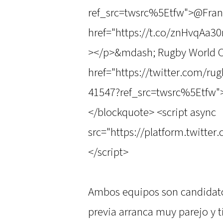
ref_src=twsrc%5Etfw">@Fra
href="https://t.co/znHvqAa
></p>&mdash; Rugby World C
href="https://twitter.com/r
41547?ref_src=twsrc%5Etfw"
</blockquote> <script async
src="https://platform.twitter
</script>
Ambos equipos son candidatos
previa arranca muy parejo y t