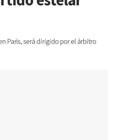
rtido estelar
 París, será dirigido por el árbitro
.