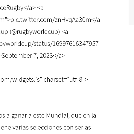
nceRugby</a> <a
30m">pic.twitter.com/znHvqAa30m</a
up (@rugbyworldcup) <a
ugbyworldcup/status/16997616347957
>September 7, 2023</a>
.com/widgets.js" charset="utf-8">
 a ganar a este Mundial, que en la
iene varias selecciones con serias