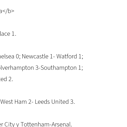
a</b>
lace 1.
elsea 0; Newcastle 1- Watford 1;
Wolverhampton 3-Southampton 1;
ted 2.
; West Ham 2- Leeds United 3.
er City y Tottenham-Arsenal.