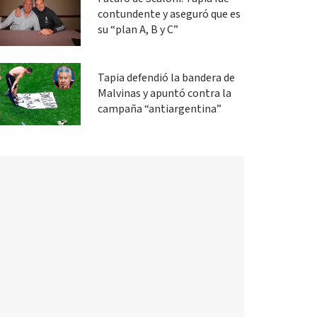
contundente y aseguró que es
su “plan A, B y C”
Tapia defendió la bandera de
Malvinas y apuntó contra la
campaña “antiargentina”