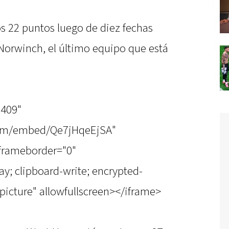
os 22 puntos luego de diez fechas
 Norwinch, el último equipo que está
"409"
com/embed/Qe7jHqeEjSA"
 frameborder="0"
y; clipboard-write; encrypted-
picture" allowfullscreen></iframe>