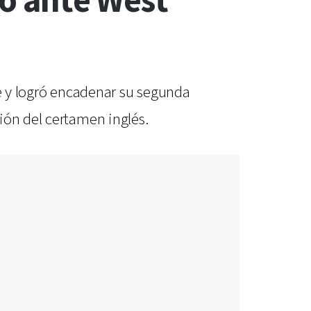
fo ante West
te y logró encadenar su segunda
ión del certamen inglés.