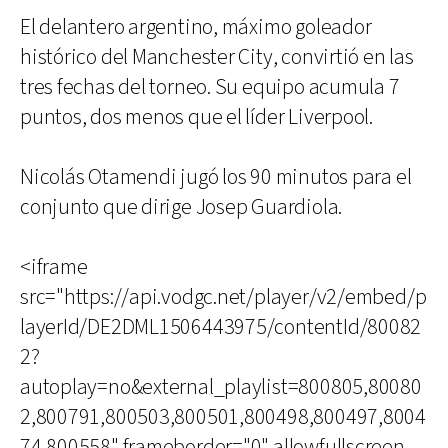
El delantero argentino, máximo goleador
histórico del Manchester City, convirtió en las
tres fechas del torneo. Su equipo acumula 7
puntos, dos menos que el líder Liverpool.
Nicolás Otamendi jugó los 90 minutos para el
conjunto que dirige Josep Guardiola.
<iframe
src="https://api.vodgc.net/player/v2/embed/p
layerId/DE2DML1506443975/contentId/80082
2?
autoplay=no&external_playlist=800805,80080
2,800791,800503,800501,800498,800497,8004
74,800558" frameborder="0" allowfullscreen