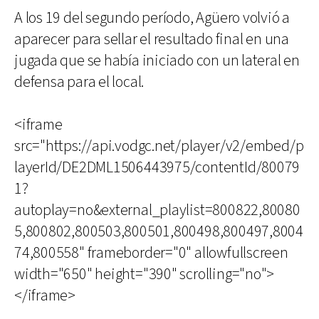
A los 19 del segundo período, Agüero volvió a
aparecer para sellar el resultado final en una
jugada que se había iniciado con un lateral en
defensa para el local.
<iframe
src="https://api.vodgc.net/player/v2/embed/p
layerId/DE2DML1506443975/contentId/80079
1?
autoplay=no&external_playlist=800822,80080
5,800802,800503,800501,800498,800497,8004
74,800558" frameborder="0" allowfullscreen
width="650" height="390" scrolling="no">
</iframe>