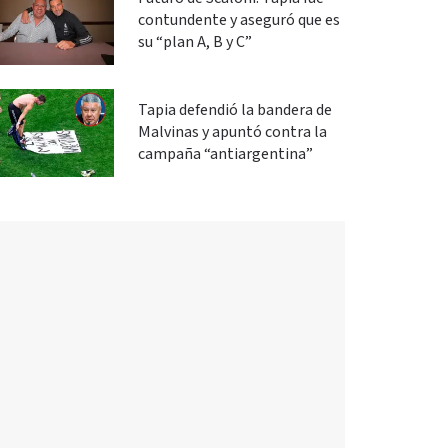
contundente y aseguró que es
su “plan A, B y C”
Tapia defendió la bandera de
Malvinas y apuntó contra la
campaña “antiargentina”