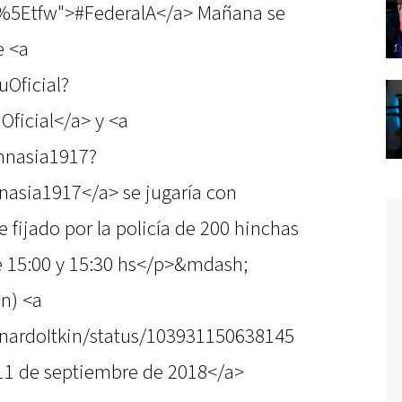
%5Etfw">#FederalA</a> Mañana se
e <a
uOficial?
ficial</a> y <a
imnasia1917?
asia1917</a> se jugaría con
 fijado por la policía de 200 hinchas
tre 15:00 y 15:30 hs</p>&mdash;
in) <a
rnardoItkin/status/103931150638145
11 de septiembre de 2018</a>