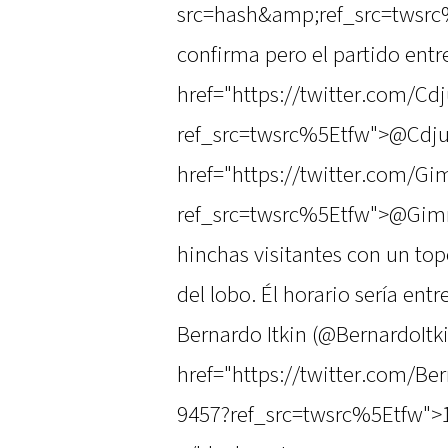
src=hash&amp;ref_src=twsrc
confirma pero el partido entr
href="https://twitter.com/Cdj
ref_src=twsrc%5Etfw">@CdjuO
href="https://twitter.com/G
ref_src=twsrc%5Etfw">@Gimn
hinchas visitantes con un tope
del lobo. Él horario sería en
Bernardo Itkin (@BernardoItk
href="https://twitter.com/Be
9457?ref_src=twsrc%5Etfw">