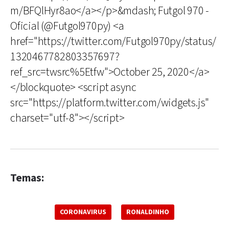
m/BFQlHyr8ao</a></p>&mdash; Futgol 970 -
Oficial (@Futgol970py) <a
href="https://twitter.com/Futgol970py/status/
1320467782803357697?
ref_src=twsrc%5Etfw">October 25, 2020</a>
</blockquote> <script async
src="https://platform.twitter.com/widgets.js"
charset="utf-8"></script>
Temas:
CORONAVIRUS
RONALDINHO