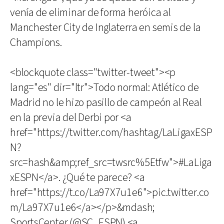
venía de eliminar de forma heróica al
Manchester City de Inglaterra en semis de la
Champions.
<blockquote class="twitter-tweet"><p
lang="es" dir="ltr">Todo normal: Atlético de
Madrid no le hizo pasillo de campeón al Real
en la previa del Derbi por <a
href="https://twitter.com/hashtag/LaLigaxESP
N?
src=hash&amp;ref_src=twsrc%5Etfw">#LaLiga
xESPN</a>. ¿Qué te parece? <a
href="https://t.co/La97X7u1e6">pic.twitter.co
m/La97X7u1e6</a></p>&mdash;
SportsCenter (@SC_ESPN) <a