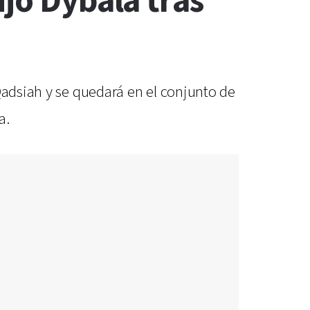
ijo Dybala tras
Qadsiah y se quedará en el conjunto de
a.