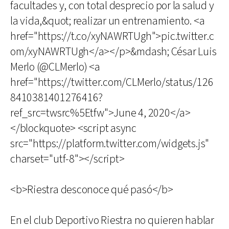
facultades y, con total desprecio por la salud y
la vida,&quot; realizar un entrenamiento. <a
href="https://t.co/xyNAWRTUgh">pic.twitter.c
om/xyNAWRTUgh</a></p>&mdash; César Luis
Merlo (@CLMerlo) <a
href="https://twitter.com/CLMerlo/status/126
8410381401276416?
ref_src=twsrc%5Etfw">June 4, 2020</a>
</blockquote> <script async
src="https://platform.twitter.com/widgets.js"
charset="utf-8"></script>
<b>Riestra desconoce qué pasó</b>
En el club Deportivo Riestra no quieren hablar