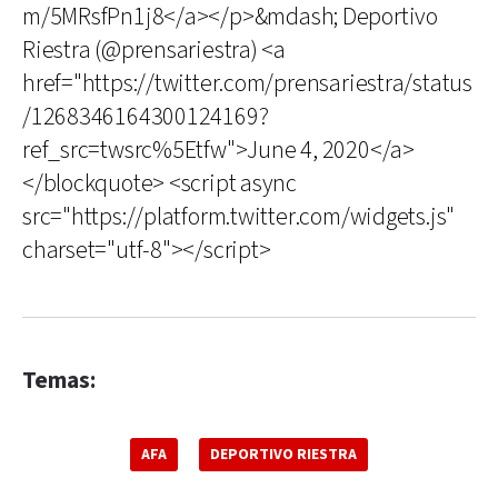
m/5MRsfPn1j8</a></p>&mdash; Deportivo
Riestra (@prensariestra) <a
href="https://twitter.com/prensariestra/status
/1268346164300124169?
ref_src=twsrc%5Etfw">June 4, 2020</a>
</blockquote> <script async
src="https://platform.twitter.com/widgets.js"
charset="utf-8"></script>
Temas:
AFA
DEPORTIVO RIESTRA