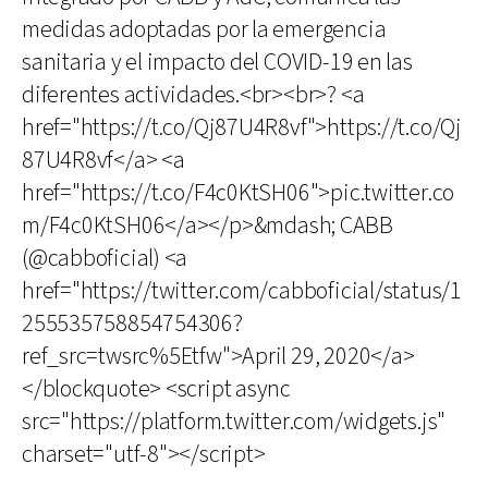
medidas adoptadas por la emergencia
sanitaria y el impacto del COVID-19 en las
diferentes actividades.<br><br>? <a
href="https://t.co/Qj87U4R8vf">https://t.co/Qj
87U4R8vf</a> <a
href="https://t.co/F4c0KtSH06">pic.twitter.co
m/F4c0KtSH06</a></p>&mdash; CABB
(@cabboficial) <a
href="https://twitter.com/cabboficial/status/1
255535758854754306?
ref_src=twsrc%5Etfw">April 29, 2020</a>
</blockquote> <script async
src="https://platform.twitter.com/widgets.js"
charset="utf-8"></script>