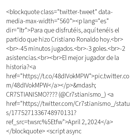
<blockquote class="twitter-tweet" data-
media-max-width="560"><p lang="es"
dir="ltr">Para que disfrutéis, aquí tenéis el
partido que hizo Cristiano Ronaldo hoy.<br>
<br>-45 minutos jugados.<br>-3 goles.<br>-2
asistencias.<br><br>El mejor jugador de la
historia?<a
href="https://t.co/48dIVokMPW">pic.twitter.co
m/48dIVokMPW</a></p>&mdash;
CR7STIANISMO???? (@Cr7stianismo_) <a
href="https://twitter.com/Cr7stianismo_/statu
s/1775271336748970131?
ref_src=twsrc%5Etfw">April 2, 2024</a>
</blockquote> <script async