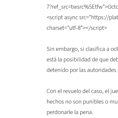
7?ref_src=twsrc%5Etfw">Octo
<script async src="https://pl
charset="utf-8"></script>
Sin embargo, si clasifica a oc
está la posibilidad de que deba
detenido por las autoridades 
Con el revuelo del caso, el j
hechos no son punibles o mue
perdonarle la pena.