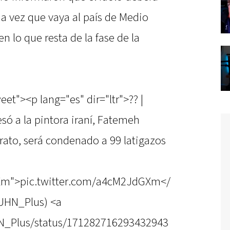
a vez que vaya al país de Medio
en lo que resta de la fase de la
et"><p lang="es" dir="ltr">?? |
só a la pintora iraní, Fatemeh
rato, será condenado a 99 latigazos
GXm">pic.twitter.com/a4cM2JdGXm</
UHN_Plus) <a
HN_Plus/status/171282716293432943