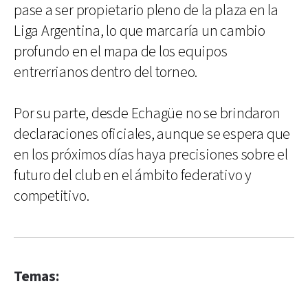
pase a ser propietario pleno de la plaza en la
Liga Argentina, lo que marcaría un cambio
profundo en el mapa de los equipos
entrerrianos dentro del torneo.
Por su parte, desde Echagüe no se brindaron
declaraciones oficiales, aunque se espera que
en los próximos días haya precisiones sobre el
futuro del club en el ámbito federativo y
competitivo.
Temas: