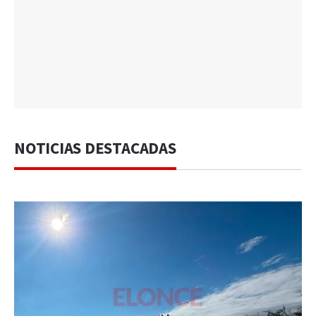
NOTICIAS DESTACADAS