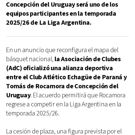
Concepción del Uruguay será uno de los
equipos participantes en la temporada
2025/26 de La Liga Argentina.
En un anuncio que reconfigura el mapa del
básquet nacional,
la Asociación de Clubes
(AdC) oficializó una alianza deportiva
entre el Club Atlético Echagüe de Paraná y
Tomás de Rocamora de Concepción del
Uruguay
. El acuerdo permitirá que Rocamora
regrese a competir en la Liga Argentina en la
temporada 2025/26.
La cesión de plaza, una figura prevista por el