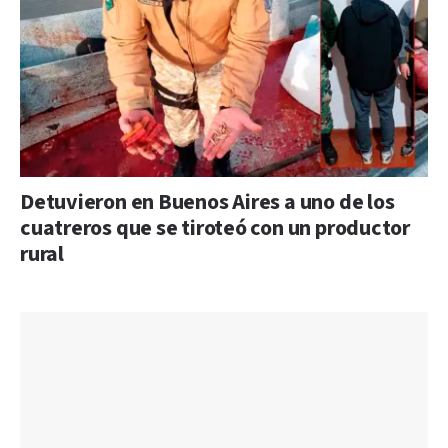
Detuvieron en Buenos Aires a uno de los
cuatreros que se tiroteó con un productor
rural