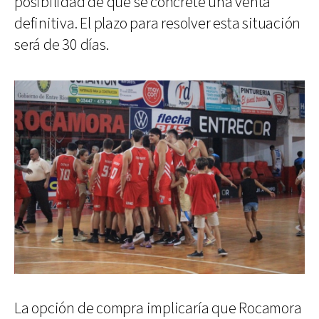
posibilidad de que se concrete una venta
definitiva. El plazo para resolver esta situación
será de 30 días.
La opción de compra implicaría que Rocamora