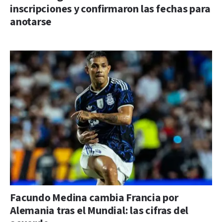
inscripciones y confirmaron las fechas para
anotarse
Facundo Medina cambia Francia por
Alemania tras el Mundial: las cifras del