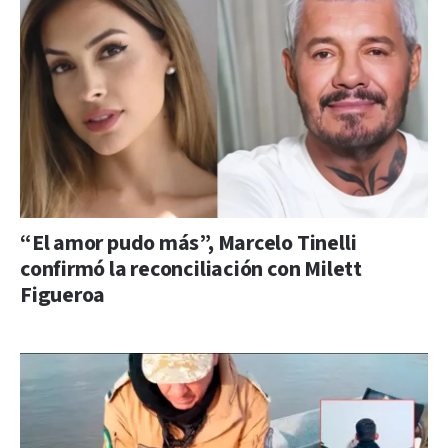
“El amor pudo más”, Marcelo Tinelli
confirmó la reconciliación con Milett
Figueroa