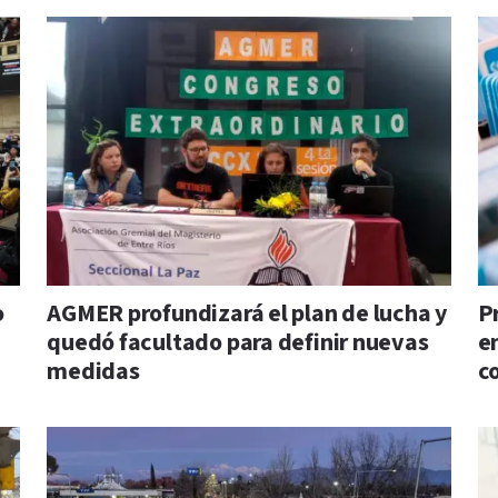
o
AGMER profundizará el plan de lucha y
P
quedó facultado para definir nuevas
e
medidas
c