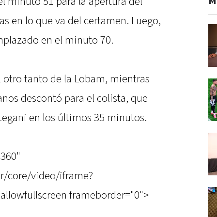
M
el minuto 51 para la apertura del
as en lo que va del certamen. Luego,
mplazado en el minuto 70.
el otro tanto de la Lobam, mientras
anos descontó para el colista, que
tegani en los últimos 35 minutos.
"360"
r/core/video/iframe?
allowfullscreen frameborder="0">