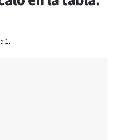
aló en la tabla:
a 1.