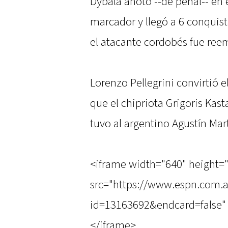
Dybala anotó --de penal-- en 
marcador y llegó a 6 conquist
el atacante cordobés fue ree
Lorenzo Pellegrini convirtió 
que el chipriota Grigoris Kast
tuvo al argentino Agustín Mar
<iframe width="640" height=
src="https://www.espn.com.a
id=13163692&endcard=false" 
</iframe>