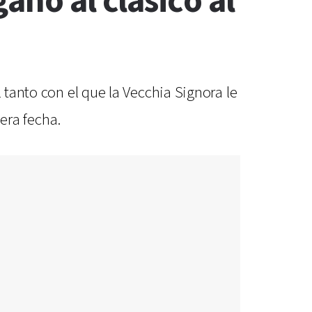
anó al clásico al
 tanto con el que la Vecchia Signora le
3era fecha.