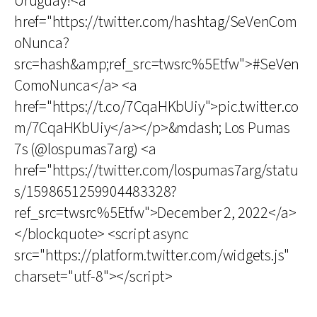
Uruguay!<a
href="https://twitter.com/hashtag/SeVenCom
oNunca?
src=hash&amp;ref_src=twsrc%5Etfw">#SeVen
ComoNunca</a> <a
href="https://t.co/7CqaHKbUiy">pic.twitter.co
m/7CqaHKbUiy</a></p>&mdash; Los Pumas
7s (@lospumas7arg) <a
href="https://twitter.com/lospumas7arg/statu
s/1598651259904483328?
ref_src=twsrc%5Etfw">December 2, 2022</a>
</blockquote> <script async
src="https://platform.twitter.com/widgets.js"
charset="utf-8"></script>