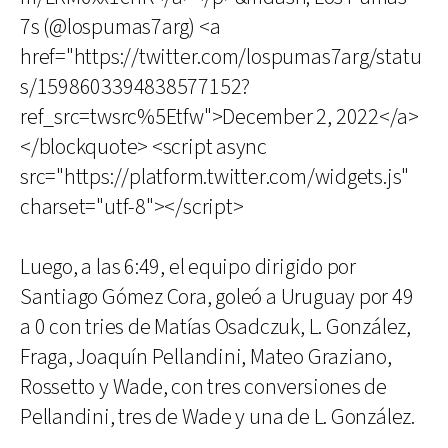
7s (@lospumas7arg) <a
href="https://twitter.com/lospumas7arg/statu
s/1598603394838577152?
ref_src=twsrc%5Etfw">December 2, 2022</a>
</blockquote> <script async
src="https://platform.twitter.com/widgets.js"
charset="utf-8"></script>
Luego, a las 6:49, el equipo dirigido por
Santiago Gómez Cora, goleó a Uruguay por 49
a 0 con tries de Matías Osadczuk, L. González,
Fraga, Joaquín Pellandini, Mateo Graziano,
Rossetto y Wade, con tres conversiones de
Pellandini, tres de Wade y una de L. González.