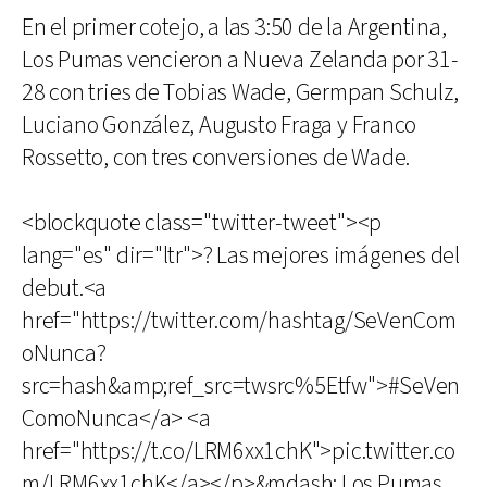
En el primer cotejo, a las 3:50 de la Argentina,
Los Pumas vencieron a Nueva Zelanda por 31-
28 con tries de Tobias Wade, Germpan Schulz,
Luciano González, Augusto Fraga y Franco
Rossetto, con tres conversiones de Wade.
<blockquote class="twitter-tweet"><p
lang="es" dir="ltr">? Las mejores imágenes del
debut.<a
href="https://twitter.com/hashtag/SeVenCom
oNunca?
src=hash&amp;ref_src=twsrc%5Etfw">#SeVen
ComoNunca</a> <a
href="https://t.co/LRM6xx1chK">pic.twitter.co
m/LRM6xx1chK</a></p>&mdash; Los Pumas