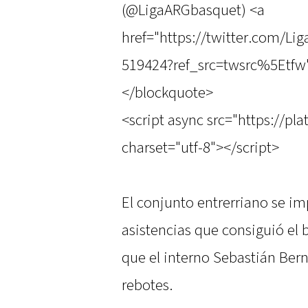
(@LigaARGbasquet) <a
href="https://twitter.com/L
519424?ref_src=twsrc%5Etfw"
</blockquote>
<script async src="https://pl
charset="utf-8"></script>
El conjunto entrerriano se imp
asistencias que consiguió el
que el interno Sebastián Ber
rebotes.