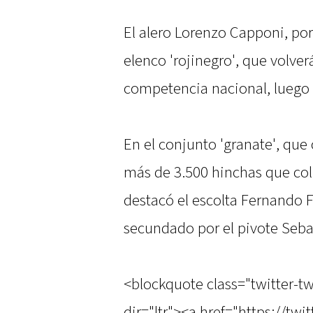
El alero Lorenzo Capponi, por
elenco 'rojinegro', que volver
competencia nacional, luego 
En el conjunto 'granate', que
más de 3.500 hinchas que colm
destacó el escolta Fernando F
secundado por el pivote Seba
<blockquote class="twitter-t
dir="ltr"><a href="https://t