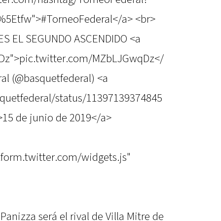
%5Etfw">#TorneoFederal</a> <br>
ES EL SEGUNDO ASCENDIDO <a
qDz">pic.twitter.com/MZbLJGwqDz</
l (@basquetfederal) <a
squetfederal/status/11397139374845
15 de junio de 2019</a>
atform.twitter.com/widgets.js"
anizza será el rival de Villa Mitre de