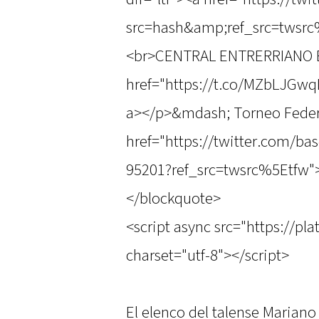
src=hash&amp;ref_src=twsrc
<br>CENTRAL ENTRERRIANO 
href="https://t.co/MZbLJGw
a></p>&mdash; Torneo Federa
href="https://twitter.com/ba
95201?ref_src=twsrc%5Etfw">
</blockquote>
<script async src="https://pl
charset="utf-8"></script>
El elenco del talense Mariano P