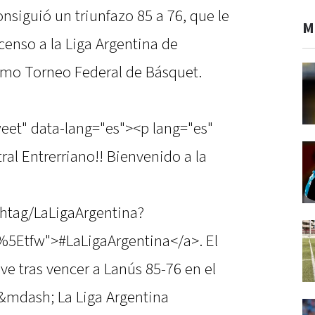
onsiguió un triunfazo 85 a 76, que le
M
censo a la Liga Argentina de
simo Torneo Federal de Básquet.
weet" data-lang="es"><p lang="es"
tral Entrerriano!! Bienvenido a la
shtag/LaLigaArgentina?
5Etfw">#LaLigaArgentina</a>. El
e tras vencer a Lanús 85-76 en el
>&mdash; La Liga Argentina