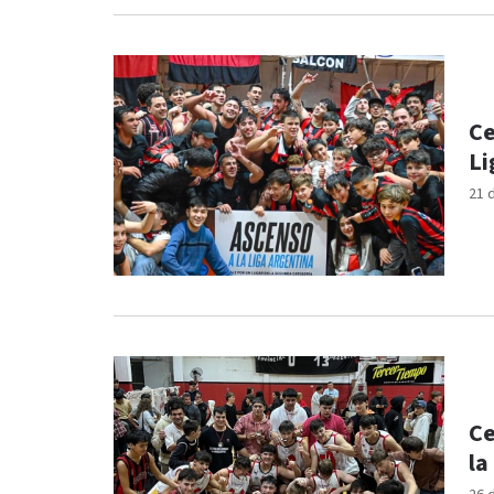
Ce
Li
21 
Ce
la