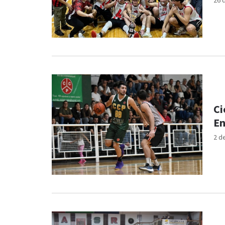
26 
Ci
En
2 d