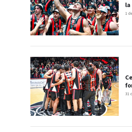
la
1 d
Ce
fo
31 