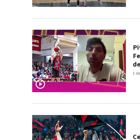
Pi
Fe
de
1 d
Ce