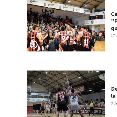
Ce
"P
q
17 
De
la
3 d