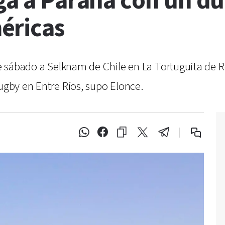
ga a Paraná con un due
éricas
ste sábado a Selknam de Chile en La Tortuguita de
rugby en Entre Ríos, supo Elonce.