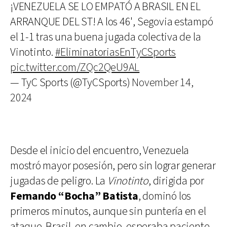
¡VENEZUELA SE LO EMPATÓ A BRASIL EN EL
ARRANQUE DEL ST! A los 46', Segovia estampó
el 1-1 tras una buena jugada colectiva de la
Vinotinto.
#EliminatoriasEnTyCSports
pic.twitter.com/ZQc2QeU9AL
— TyC Sports (@TyCSports)
November 14,
2024
Desde el inicio del encuentro, Venezuela
mostró mayor posesión, pero sin lograr generar
jugadas de peligro. La
Vinotinto
, dirigida por
Fernando “Bocha” Batista
, dominó los
primeros minutos, aunque sin puntería en el
ataque. Brasil, en cambio, esperaba paciente,