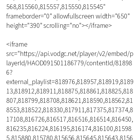
568,815560,815557,815550,815545"
frameborder="0" allowfullscreen width="650"
height="390" scrolling="no"></iframe>
<iframe
src="https://api.vodgc.net/player/v2/embed/p
layerId/HAOD091501186779/contentId/81898
6?
external_playlist=818976,818957,818919,8189
13,818912,818911,818875,818861,818825,818
807,818799,818708,818621,818590,818562,81
8553,818522,818330,817911,817375,817374,8
17108,816726,816517,816516,816514,816450,
816235,816224,816195,816174,816100,81598
5,815880,815780,815656,815645,815643,8156