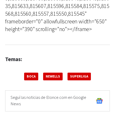
35,815633,815607,815596,815584,815575,815
568,815560,815557,815550,815545"
frameborder="0" allowfullscreen width="650"
height="390" scrolling="no"></iframe>
Temas:
BOCA
NEWELLS
SUPERLIGA
Seguí las noticias de Elonce.com en Google
News