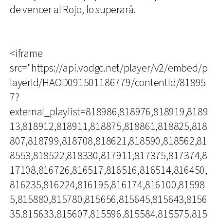
de vencer al Rojo, lo superará.
<iframe
src="https://api.vodgc.net/player/v2/embed/p
layerId/HAOD091501186779/contentId/81895
7?
external_playlist=818986,818976,818919,8189
13,818912,818911,818875,818861,818825,818
807,818799,818708,818621,818590,818562,81
8553,818522,818330,817911,817375,817374,8
17108,816726,816517,816516,816514,816450,
816235,816224,816195,816174,816100,81598
5,815880,815780,815656,815645,815643,8156
35,815633,815607,815596,815584,815575,815