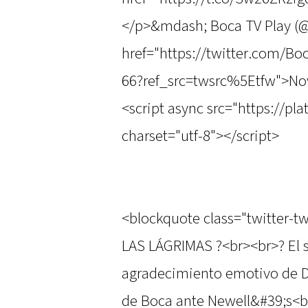
</p>&mdash; Boca TV Play (
href="https://twitter.com/B
66?ref_src=twsrc%5Etfw">No
<script async src="https://pl
charset="utf-8"></script>
<blockquote class="twitter-t
LAS LÁGRIMAS ?<br><br>? El s
agradecimiento emotivo de D
de Boca ante Newell&#39;s<b