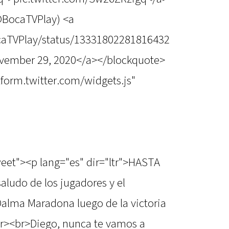
@BocaTVPlay) <a
ocaTVPlay/status/13331802281816432
vember 29, 2020</a></blockquote>
atform.twitter.com/widgets.js"
weet"><p lang="es" dir="ltr">HASTA
aludo de los jugadores y el
alma Maradona luego de la victoria
r><br>Diego, nunca te vamos a