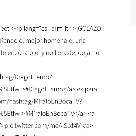
weet"><p lang="es" dir="ltr">¡GOLAZO
diendo el mejor homenaje, una
 te erizó la piel y no lloraste, dejame
shtag/DiegoEterno?
%5Etfw">#DiegoEterno</a> es para
.com/hashtag/MiraloEnBocaTV?
%5Etfw">#MiraloEnBocaTV</a> <a
V">pic.twitter.com/meAlSlxt4V</a>