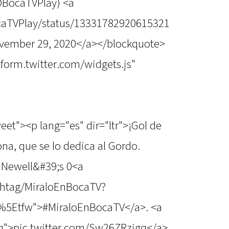
@BocaTVPlay) <a
ocaTVPlay/status/13331782920615321
vember 29, 2020</a></blockquote>
atform.twitter.com/widgets.js"
eet"><p lang="es" dir="ltr">¡Gol de
na, que se lo dedica al Gordo.
 - Newell&#39;s 0<a
ashtag/MiraloEnBocaTV?
%5Etfw">#MiraloEnBocaTV</a>. <a
gq">pic.twitter.com/Sw26ZRzigq</a>