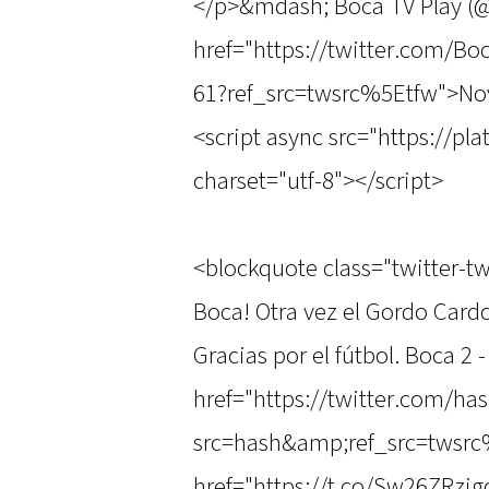
</p>&mdash; Boca TV Play (
href="https://twitter.com/B
61?ref_src=twsrc%5Etfw">No
<script async src="https://pl
charset="utf-8"></script>
<blockquote class="twitter-tw
Boca! Otra vez el Gordo Cardo
Gracias por el fútbol. Boca 2
href="https://twitter.com/h
src=hash&amp;ref_src=twsrc
href="https://t.co/Sw26ZRzi