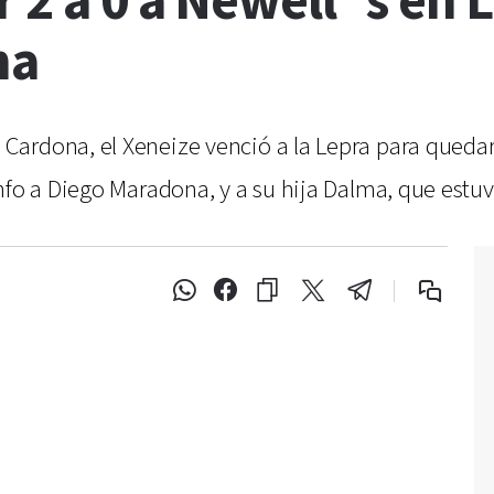
r 2 a 0 a Newell´s en
na
ardona, el Xeneize venció a la Lepra para quedar
nfo a Diego Maradona, y a su hija Dalma, que estuv