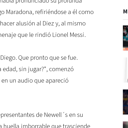
 había pronunciado su profunda
M
ego Maradona, refiriéndose a él como
a hacer alusión al Diez y, al mismo
enaje que le rindió Lionel Messi.
 Diego. Que pronto que se fue.
a edad, sin jugar?", comenzó
 en un audio que apareció
epresentantes de Newell´s en su
a huella imborrable que trasciende