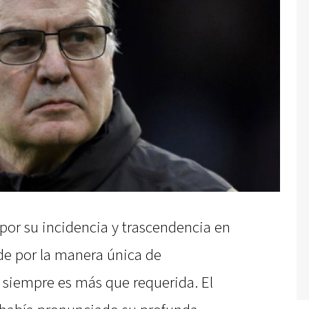
 por su incidencia y trascendencia en
de por la manera única de
, siempre es más que requerida. El