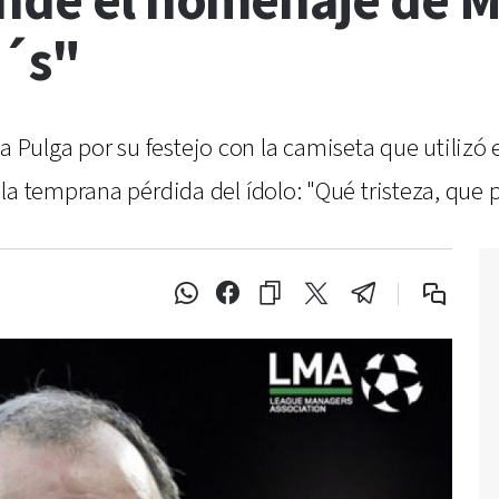
ande el homenaje de M
l´s"
a la Pulga por su festejo con la camiseta que utilizó
la temprana pérdida del ídolo: "Qué tristeza, que p