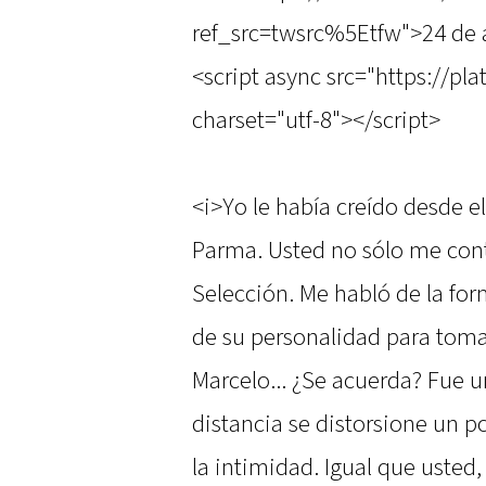
ref_src=twsrc%5Etfw">24 de 
<script async src="https://pl
charset="utf-8"></script>
<i>Yo le había creído desde e
Parma. Usted no sólo me cont
Selección. Me habló de la f
de su personalidad para tomar
Marcelo... ¿Se acuerda? Fue u
distancia se distorsione un 
la intimidad. Igual que usted,