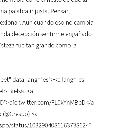
na palabra injusta. Pensar,
eflexionar. Aun cuando eso no cambia
emenda decepción sentirme engañado
risteza fue tan grande como la
weet" data-lang="es"><p lang="es"
elo Bielsa. <a
pD">pic.twitter.com/FL0kYnMBpD</a
 (@Crespo) <a
respo/status/1032904086163738624?