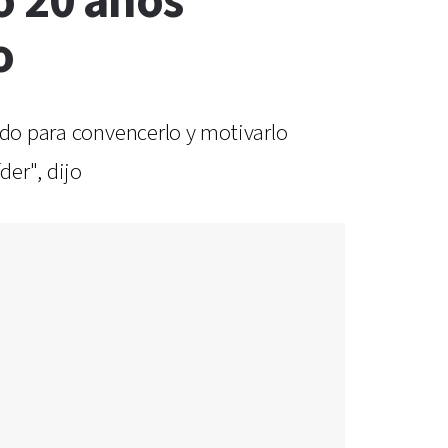
o 20 años
o
ido para convencerlo y motivarlo
der", dijo