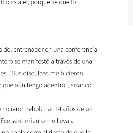
blicas a él, porque sé que lo
s del entrenador en una conferencia
ntero se manifestó a través de una
les. "Sus disculpas me hicieron
r que aún tengo adentro", arrancó.
e hicieron rebobinar 14 años de un
 Ese sentimiento me lleva a
uno habla corre el riesto de que la