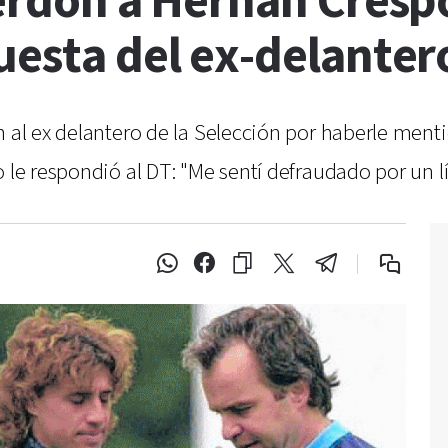
perdón a Hernán Cresp
uesta del ex-delanter
n al ex delantero de la Selección por haberle ment
 le respondió al DT: "Me sentí defraudado por un lí