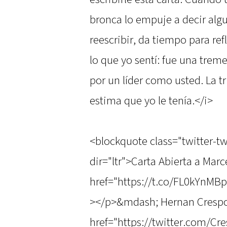
bronca lo empuje a decir algu
reescribir, da tiempo para r
lo que yo sentí: fue una tr
por un líder como usted. La t
estima que yo le tenía.</i>
<blockquote class="twitter-t
dir="ltr">Carta Abierta a Marc
href="https://t.co/FL0kYnMB
></p>&mdash; Hernan Crespo
href="https://twitter.com/C