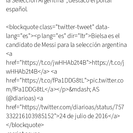
la Selección Argentina", destacó el portal
español.
<blockquote class="twitter-tweet" data-
lang="es"><p lang="es" dir="ltr">Bielsa es el
candidato de Messi para la selección argentina
<a
href="https://t.co/jwHHAb2t4B">https://t.co/j
wHHAb2t4B</a> <a
href="https://t.co/fPa1DDG8tL">pic.twitter.co
m/fPa1DDG8tL</a></p>&mdash; AS
(@diarioas) <a
href="https://twitter.com/diarioas/status/757
332216103985152">24 de julio de 2016</a>
</blockquote>